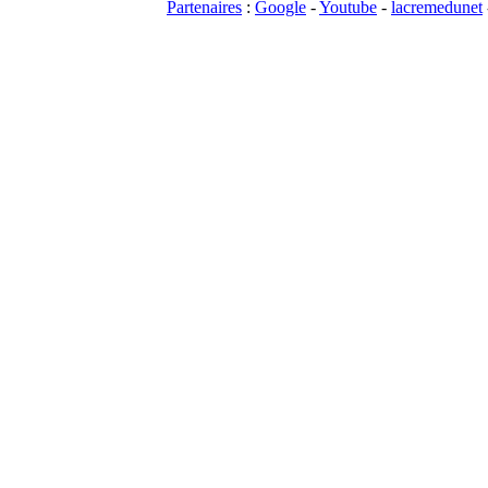
Partenaires
:
Google
-
Youtube
-
lacremedunet