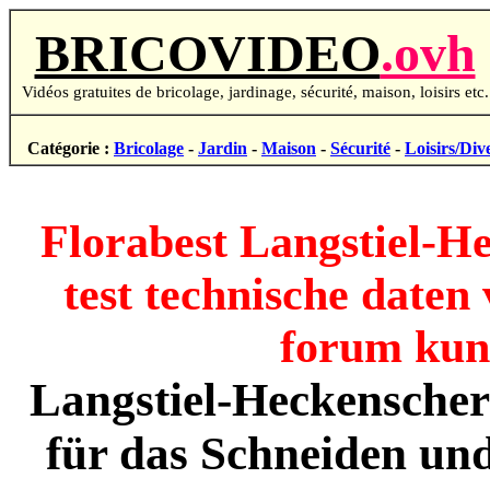
BRICOVIDEO
.ovh
Vidéos gratuites de bricolage, jardinage, sécurité, maison, loisirs etc.
Catégorie :
Bricolage
-
Jardin
-
Maison
-
Sécurité
-
Loisirs/Div
Florabest Langstiel-H
test technische daten
forum kun
Langstiel-Heckenscher
für das Schneiden un