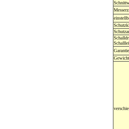
Schnitt
Messerz
einstellb
Schutzk
Schutzar
Schalldr
Schallle
Garanti
Gewich
verschi