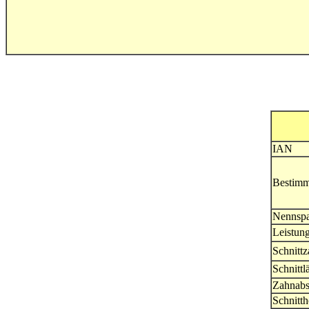
IAN
Bestim
Nennsp
Leistun
Schnittz
Schnittl
Zahnabs
Schnitt