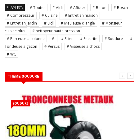
PLAYLIST:
# Toutes
# Aldi
# Affuter
# Beton
# Bosch
# Compresseur
# Cuisine
# Entretien maison
# Entretien jardin
# Lidl
# Meuleuse d'angle
# Monsieur
cuisine plus
# nettoyeur haute pression
# Perceuse a colonne
#
# Scier
# Securite
# Soudure
#
Tondeuse a gazon
# Versus
# Visseuse a chocs
# WC
THEME SOUDURE
SOUDURE