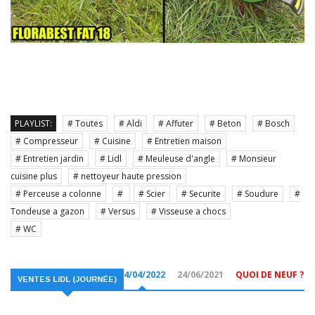
PLAYLIST:
# Toutes
# Aldi
# Affuter
# Beton
# Bosch
# Compresseur
# Cuisine
# Entretien maison
# Entretien jardin
# Lidl
# Meuleuse d'angle
# Monsieur
cuisine plus
# nettoyeur haute pression
# Perceuse a colonne
#
# Scier
# Securite
# Soudure
#
Tondeuse a gazon
# Versus
# Visseuse a chocs
# WC
14/04/2022
24/06/2021
QUOI DE NEUF ?
VENTES LIDL (JOURNÉE)