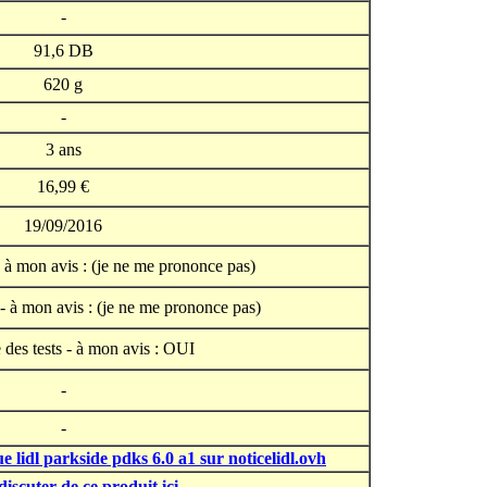
-
91,6 DB
620 g
-
3 ans
16,99 €
19/09/2016
s à mon avis : (je ne me prononce pas)
 - à mon avis : (je ne me prononce pas)
 des tests - à mon avis : OUI
-
-
 lidl parkside pdks 6.0 a1 sur noticelidl.ovh
iscuter de ce produit ici