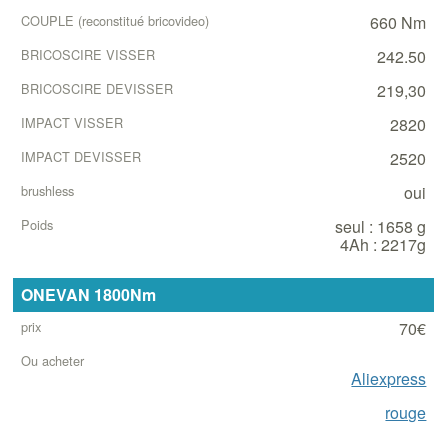
660 Nm
242.50
219,30
2820
2520
oui
seul : 1658 g
4Ah : 2217g
ONEVAN 1800Nm
70€
Aliexpress
rouge