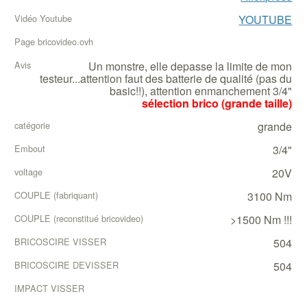
YOUTUBE
Acheter
Ma
Vidéo
Un monstre, elle depasse la limite de mon
testeur...attention faut des batterie de qualité (pas du
Page
basic!!), attention enmanchement 3/4"
bricovideo.ovh
sélection brico (grande taille)
Avis_sur_la_cle_chocs
grande
Catégorie
3/4"
Embout
20V
3100 Nm
Voltage
>1500 Nm !!!
504
Couple
fabriquant
504
Couple
desserage
reconstitué