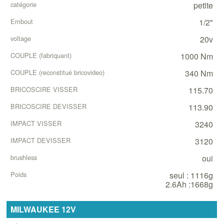
petite
1/2"
20v
1000 Nm
340 Nm
115.70
113.90
3240
3120
oui
seul : 1116g
2.6Ah :1668g
MILWAUKEE 12V