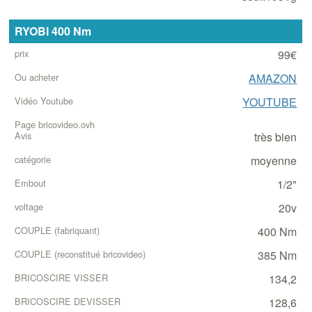
RYOBI 400 Nm
99€
AMAZON
YOUTUBE
très bien
moyenne
1/2"
20v
400 Nm
385 Nm
134,2
128,6