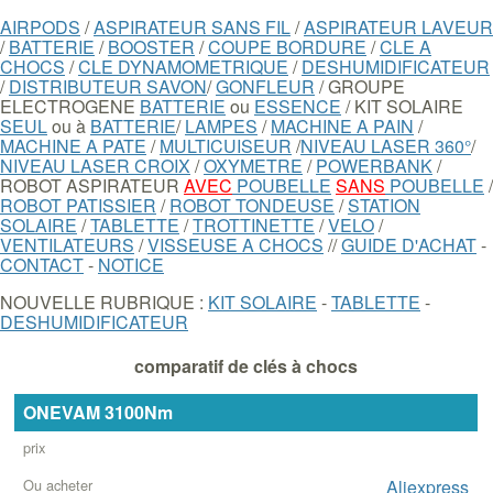
AIRPODS
/
ASPIRATEUR SANS FIL
/
ASPIRATEUR LAVEUR
/
BATTERIE
/
BOOSTER
/
COUPE BORDURE
/
CLE A
CHOCS
/
CLE DYNAMOMETRIQUE
/
DESHUMIDIFICATEUR
/
DISTRIBUTEUR SAVON
/
GONFLEUR
/ GROUPE
ELECTROGENE
BATTERIE
ou
ESSENCE
/ KIT SOLAIRE
SEUL
ou à
BATTERIE
/
LAMPES
/
MACHINE A PAIN
/
MACHINE A PATE
/
MULTICUISEUR
/
NIVEAU LASER 360°
/
NIVEAU LASER CROIX
/
OXYMETRE
/
POWERBANK
/
ROBOT ASPIRATEUR
AVEC
POUBELLE
SANS
POUBELLE
/
ROBOT PATISSIER
/
ROBOT TONDEUSE
/
STATION
SOLAIRE
/
TABLETTE
/
TROTTINETTE
/
VELO
/
VENTILATEURS
/
VISSEUSE A CHOCS
//
GUIDE D'ACHAT
-
CONTACT
-
NOTICE
NOUVELLE RUBRIQUE :
KIT SOLAIRE
-
TABLETTE
-
DESHUMIDIFICATEUR
comparatif de clés à chocs
ONEVAM 3100Nm
Clé
à
chocs
Aliexpress
Prix