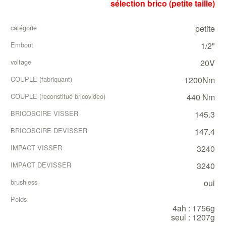
sélection brico (petite taille)
petite
1/2"
20V
1200Nm
440 Nm
145.3
147.4
3240
3240
oui
4ah : 1756g
seul : 1207g