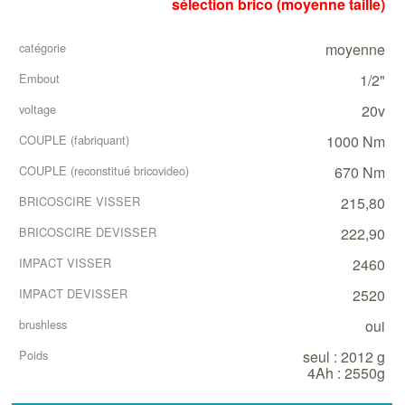
sélection brico (moyenne taille)
moyenne
1/2"
20v
1000 Nm
670 Nm
215,80
222,90
2460
2520
oui
seul : 2012 g
4Ah : 2550g