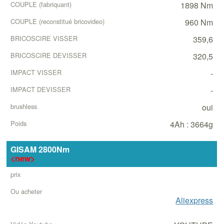
1898 Nm
960 Nm
359,6
320,5
-
-
oui
4Ah : 3664g
GISAM 2800Nm
<new>
Aliexpress