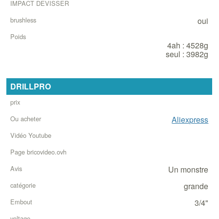
(1)
oui
Bricoscore
Visser
4ah : 4528g
Bricoscore
seul : 3982g
Devisser
Impact
DRILLPRO
Visser
Impact
Devisser
Aliexpress
Brushless
Poids_avec_batterie
Un monstre
grande
3/4"