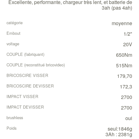
Excellente, performante, chargeur très lent, et batterie de
3ah (pas 4ah)
moyenne
1/2"
20V
650Nm
515Nm
179,70
172,3
2700
2700
oui
seul:1846g
3Ah : 2381g