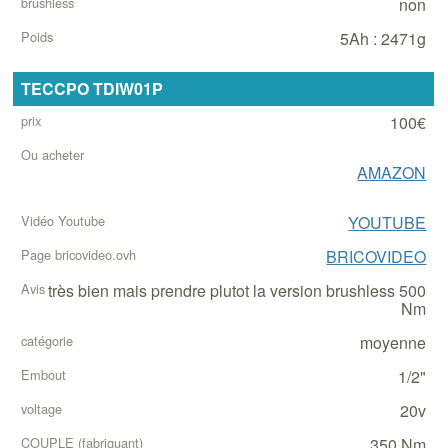
non
5Ah : 2471g
TECCPO TDIW01P
100€
AMAZON
YOUTUBE
BRICOVIDEO
très bien mais prendre plutot la version brushless 500
Nm
moyenne
1/2"
20v
350 Nm