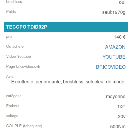
oui
seul:1970g
TECCPO TDID02P
140 €
AMAZON
YOUTUBE
BRICOVIDEO
Excellente, performante, brushless, selecteur de mode.
moyenne
1/2"
20v
500Nm