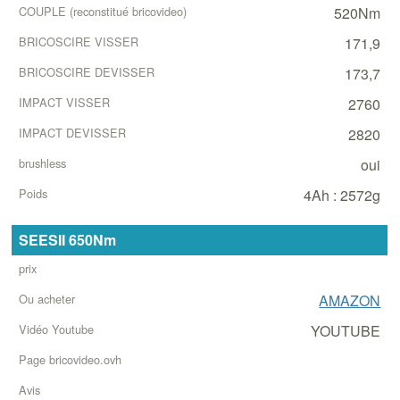
520Nm
171,9
173,7
2760
2820
oui
4Ah : 2572g
SEESII 650Nm
AMAZON
YOUTUBE