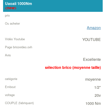
Uaoaii 1000Nm
<new>
Amazon
YOUTUBE
Excellente
sélection brico (moyenne taille)
moyenne
1/2"
20v
1000 Nm