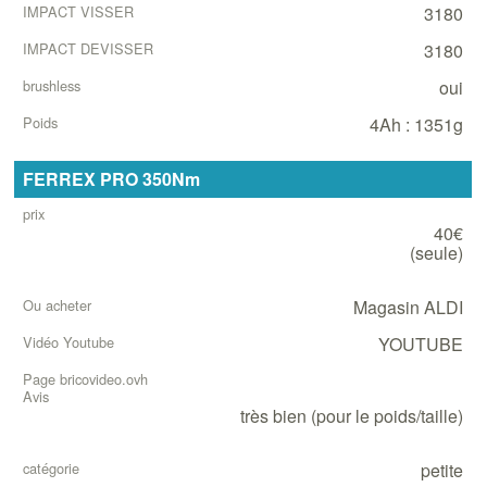
3180
3180
oui
4Ah : 1351g
FERREX PRO 350Nm
40€
(seule)
Magasin ALDI
YOUTUBE
très bien (pour le poids/taille)
petite