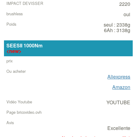
2220
oui
seul : 2338g
6Ah : 3138g
SEESII 1000Nm
<new>
Aliexpress
Amazon
YOUTUBE
Excellente