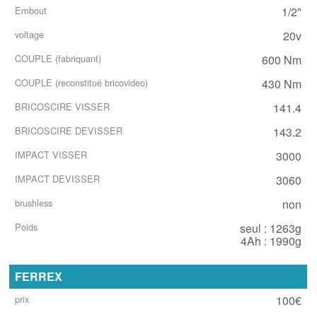
1/2"
20v
600 Nm
430 Nm
141.4
143.2
3000
3060
non
seul : 1263g
4Ah : 1990g
FERREX
100€